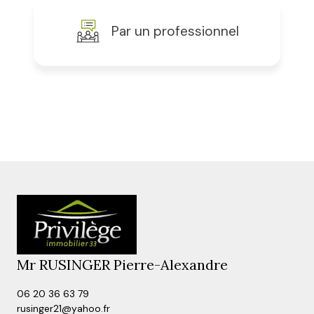
Par un professionnel
Je souhaite
J'obtiens une estimation en 4 étapes
vendre mon bien
1
2
3
4
louer mon bien
Type de bien *
Sélectionnez le type de bien
N° de
Mr RUSINGER Pierre-Alexandre
Adresse du bien *
Appartement
Maison
06 20 36 63 79
rusinger21@yahoo.fr