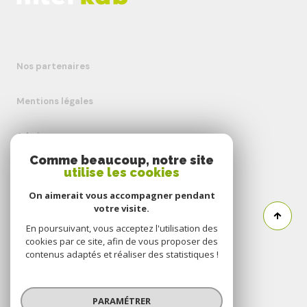
Nos partenaires
Mentions légales
Admin
Comme beaucoup, notre site
utilise les cookies
Nos honoraires
On aimerait vous accompagner pendant
Politique RGPD
votre visite.
En poursuivant, vous acceptez l'utilisation des
cookies par ce site, afin de vous proposer des
Cookies
contenus adaptés et réaliser des statistiques !
© 2026 | Tous droits réservés
PARAMÉTRER