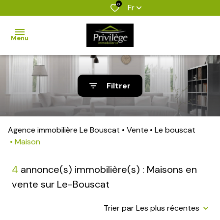
0
Fr
Menu
accueil
Filtrer
nos
biens
Agence immobilière Le Bouscat
Vente
Le bouscat
biens
Maison
vendus
4
annonce(s) immobilière(s) : Maisons en
estimation
vente sur Le-Bouscat
l'agence
Trier par Les plus récentes
alerte