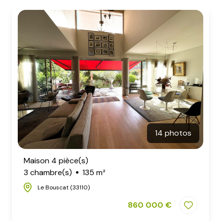
e-
mail
contact
14 photos
Maison 4 pièce(s)
3 chambre(s)
135 m²
Le Bouscat (33110)
860 000 €