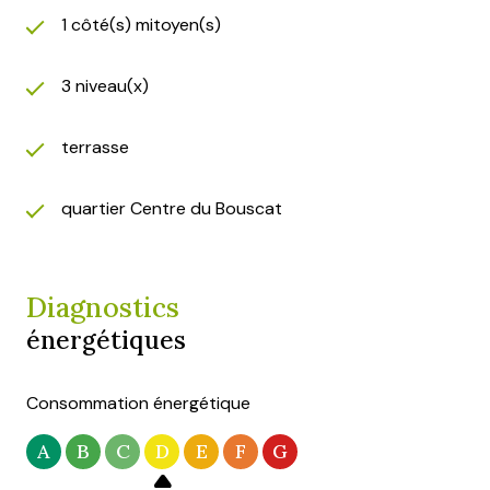
1 côté(s) mitoyen(s)
3 niveau(x)
terrasse
quartier Centre du Bouscat
Diagnostics
énergétiques
Consommation énergétique
A
B
C
D
E
F
G