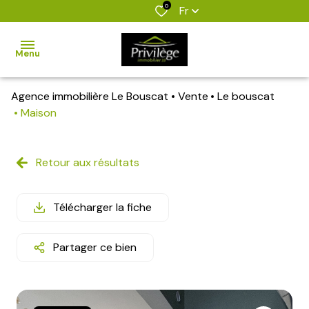
0
Fr
Menu
Agence immobilière Le Bouscat
Vente
Le bouscat
accueil
Maison
nos
biens
Retour aux résultats
biens
vendus
Télécharger la fiche
estimation
Partager ce bien
l'agence
alerte