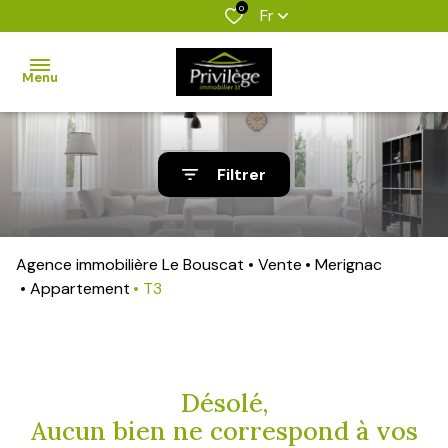
0
Fr
Menu
accueil
Filtrer
nos
biens
Agence immobilière Le Bouscat
Vente
Merignac
biens
Appartement
T3
vendus
estimation
l'agence
Désolé,
Aucun bien ne correspond à vos
alerte