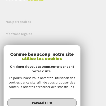
Nos partenaires
Mentions légales
Admin
Comme beaucoup, notre site
Nos honoraires
utilise les cookies
On aimerait vous accompagner pendant
Politique RGPD
votre visite.
En poursuivant, vous acceptez l'utilisation des
Cookies
cookies par ce site, afin de vous proposer des
contenus adaptés et réaliser des statistiques !
© 2026 | Tous droits réservés
PARAMÉTRER