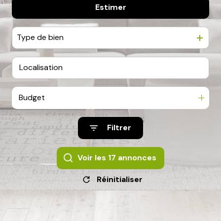
Estimer
De l'ancien
e-
mail
De l'immo pro
Type de bien
contact
Budget
Filtrer
Voir les
17
annonces
Réinitialiser