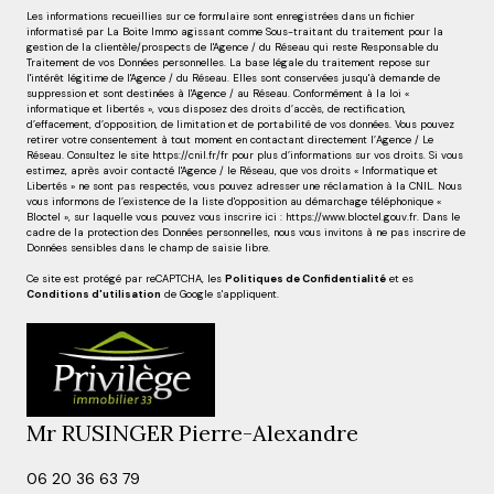
Les informations recueillies sur ce formulaire sont enregistrées dans un fichier
informatisé par La Boite Immo agissant comme Sous-traitant du traitement pour la
gestion de la clientèle/prospects de l'Agence / du Réseau qui reste Responsable du
Traitement de vos Données personnelles. La base légale du traitement repose sur
l'intérêt légitime de l'Agence / du Réseau. Elles sont conservées jusqu'à demande de
suppression et sont destinées à l'Agence / au Réseau. Conformément à la loi «
informatique et libertés », vous disposez des droits d’accès, de rectification,
d’effacement, d’opposition, de limitation et de portabilité de vos données. Vous pouvez
retirer votre consentement à tout moment en contactant directement l’Agence / Le
Réseau. Consultez le site
https://cnil.fr/fr
pour plus d’informations sur vos droits. Si vous
estimez, après avoir contacté l'Agence / le Réseau, que vos droits « Informatique et
Libertés » ne sont pas respectés, vous pouvez adresser une réclamation à la CNIL. Nous
vous informons de l’existence de la liste d'opposition au démarchage téléphonique «
Bloctel », sur laquelle vous pouvez vous inscrire ici :
https://www.bloctel.gouv.fr
. Dans le
cadre de la protection des Données personnelles, nous vous invitons à ne pas inscrire de
Données sensibles dans le champ de saisie libre.
Ce site est protégé par reCAPTCHA, les
Politiques de Confidentialité
et es
Conditions d'utilisation
de Google s'appliquent.
Mr RUSINGER Pierre-Alexandre
06 20 36 63 79