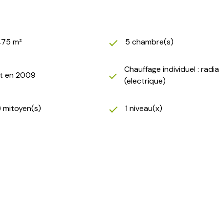
475 m²
5 chambre(s)
Chauffage individuel : radi
it en 2009
(electrique)
) mitoyen(s)
1 niveau(x)