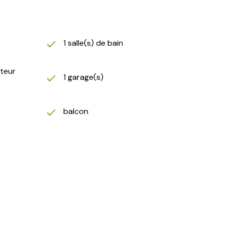
1 salle(s) de bain
ateur
1 garage(s)
balcon