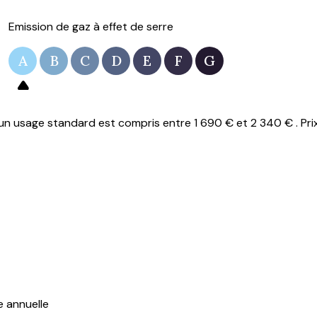
Emission de gaz à effet de serre
A
B
C
D
E
F
G
n usage standard est compris entre 1 690 € et 2 340 € . Pri
e annuelle