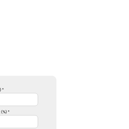
 *
 (%) *