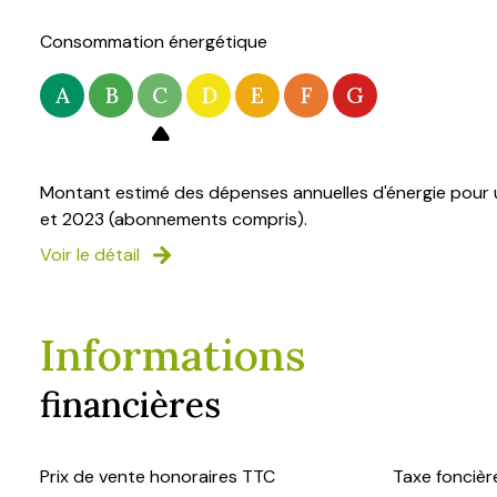
Consommation énergétique
A
B
C
D
E
F
G
Montant estimé des dépenses annuelles d'énergie pour u
et 2023 (abonnements compris).
Voir le détail
Informations
financières
Prix de vente honoraires TTC
Taxe foncièr