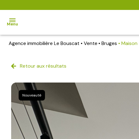
Menu
Agence immobilière Le Bouscat
Vente
Bruges
Maison
accueil
nos
Retour aux résultats
biens
biens
vendus
Nouveauté
estimation
l'agence
alerte