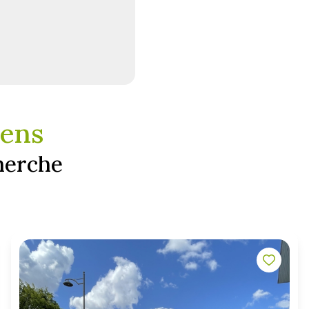
iens
herche