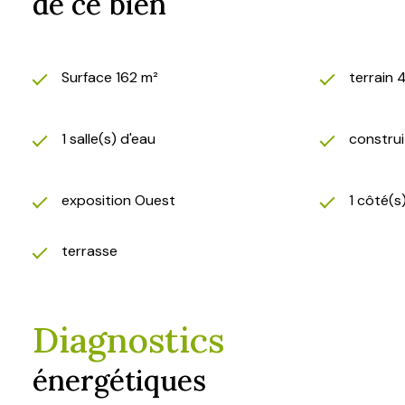
de ce bien
Surface 162 m²
terrain 
1 salle(s) d'eau
constru
exposition Ouest
1 côté(s
terrasse
Diagnostics
énergétiques