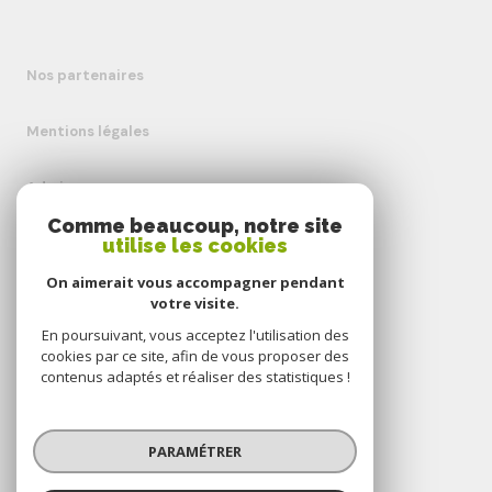
Nos partenaires
Mentions légales
Admin
Comme beaucoup, notre site
Nos honoraires
utilise les cookies
On aimerait vous accompagner pendant
Politique RGPD
votre visite.
En poursuivant, vous acceptez l'utilisation des
Cookies
cookies par ce site, afin de vous proposer des
contenus adaptés et réaliser des statistiques !
© 2026 | Tous droits réservés
PARAMÉTRER