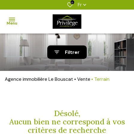
0
Fr
Menu
accueil
Filtrer
nos
biens
Agence immobilière Le Bouscat
Vente
Terrain
biens
vendus
estimation
Désolé,
l'agence
Aucun bien ne correspond à vos
critères de recherche
alerte