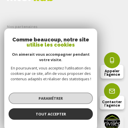
Nos partenaires
Comme beaucoup, notre site
Mentions légales
utilise les cookies
On aimerait vous accompagner pendant
Admin
votre visite.
En poursuivant, vous acceptez l'utilisation des
Nos honoraires
Appeler
cookies par ce site, afin de vous proposer des
l'agence
contenus adaptés et réaliser des statistiques !
Politique RGPD
PARAMÉTRER
Cookies
Contacter
l'agence
TOUT ACCEPTER
© 2026 | Tous droits réservés
Mr RUSINGER Pierre-Alexandre
Agence