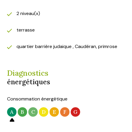
2 niveau(x)
terrasse
quartier barrière judaique , Caudéran, primrose
Diagnostics
énergétiques
Consommation énergétique
A
B
C
D
E
F
G