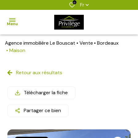
0
Fr
Menu
Agence immobilière Le Bouscat
Vente
Bordeaux
accueil
Maison
nos
biens
Retour aux résultats
biens
vendus
Télécharger la fiche
estimation
Partager ce bien
l'agence
alerte